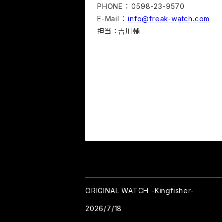
PHONE ： 0598-23-9570
E-Mail ：
info@freak-watch.com
担当 ：吉川輔
ORIGINAL WATCH -Kingfisher-
2026/7/18