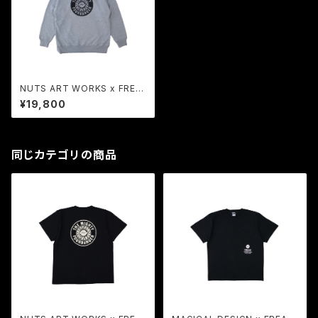
NUTS ART WORKS x FREA
K | COLLABORATION Swea
¥19,800
t Hoodie HG
同じカテゴリの商品