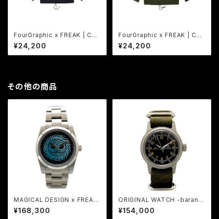
FourGraphic x FREAK | COL
FourGraphic x FREAK | COL
LABORATION Jacket BK
LABORATION Jacket OD
¥24,200
¥24,200
その他の商品
MAGICAL DESIGN x FREAK
ORIGINAL WATCH -baranta
| COLLABORATION WATCH
canadensis-
¥168,300
¥154,000
36mm TURQUOISE BLUE