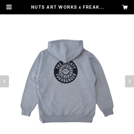
NUTS ART WORKS x FREAK |
COLLABORATION Sweat Hood
ie HG | FREAK Watch Manufac
turing