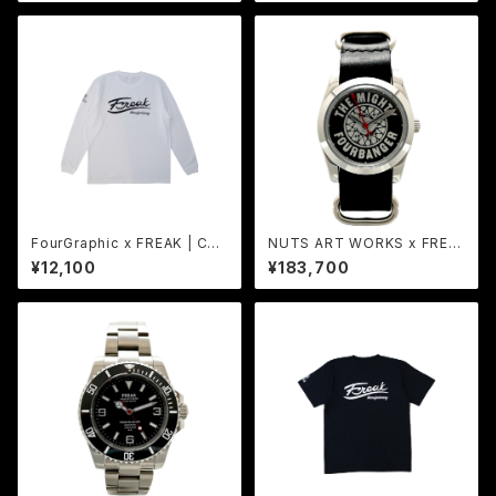
FourGraphic x FREAK | COL
NUTS ART WORKS x FREA
LABORATION LONG SLEEV
K | COLLABORATION WAT
¥12,100
¥183,700
E Tee WH
CH