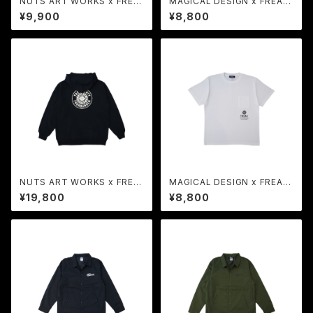
NUTS ART WORKS x FREA
MAGICAL DESIGN x FREAK
K | COLLABORATION Tee
| COLLABORATION Tee BK
¥9,900
¥8,800
BK
NUTS ART WORKS x FREA
MAGICAL DESIGN x FREAK
K | COLLABORATION Swea
| COLLABORATION Tee W
¥19,800
¥8,800
t Hoodie BK
H