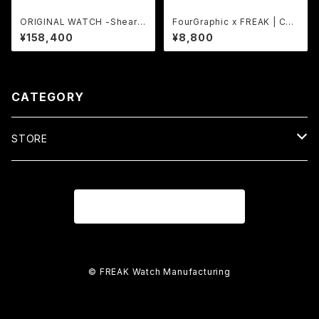
ORIGINAL WATCH -Shearw
FourGraphic x FREAK | COL
ater-
LABORATION Tee BK
¥158,400
¥8,800
CATEGORY
STORE
WATCH
商品一覧に戻る
COLLABORATION
APPAREL
ORIGINAL
COLLABORATION
© FREAK Watch Manufacturing