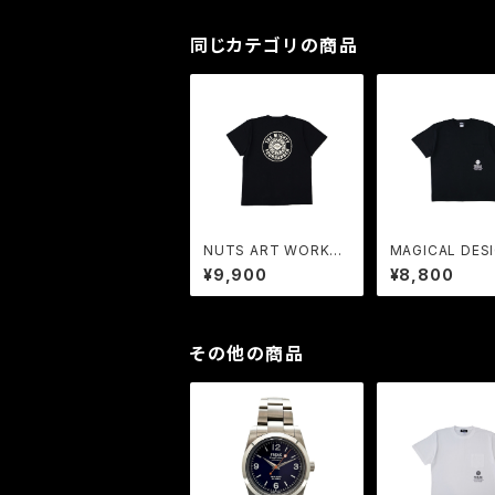
同じカテゴリの商品
NUTS ART WORKS
MAGICAL DESI
x FREAK | COLLABO
FREAK | COL
¥9,900
¥8,800
RATION Tee BK
ATION Tee BK
その他の商品