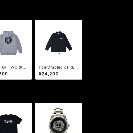
 ART WORKS
FourGraphic x FREA
EAK | COLLABO
K | COLLABORATIO
800
¥24,200
ON Sweat Hoo
N Jacket BK
G