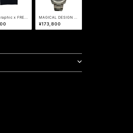
raphic x FREA
MAGICAL DESIGN x
COLLABORATIO
FREAK | COLLABOR
800
¥173,800
e BK
ATION WATCH 40m
m SILVER