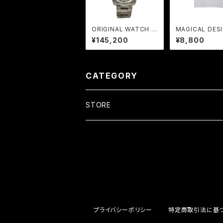
ORIGINAL WATCH -
MAGICAL DESI
Kingfisher- NAVY
FREAK | COL
¥145,200
¥8,800
ATION Tee W
CATEGORY
STORE
WATCH
COLLABORATION
APPAREL
ORIGINAL
COLLABORATION
プライバシーポリシー
特定商取引法に基