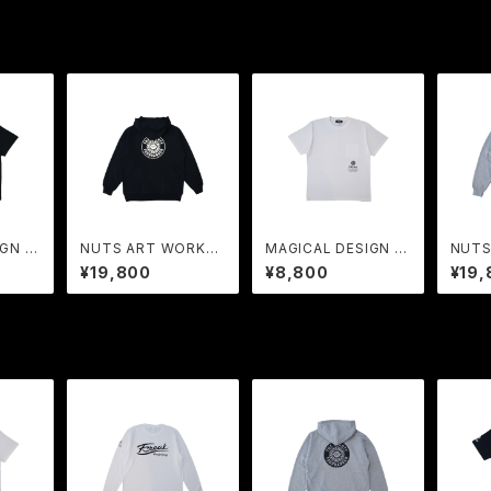
GN x
NUTS ART WORKS
MAGICAL DESIGN x
NUTS
LABOR
x FREAK | COLLABO
FREAK | COLLABOR
x FR
¥19,800
¥8,800
¥19,
RATION Sweat Hoo
ATION Tee WH
RATI
die BK
die H