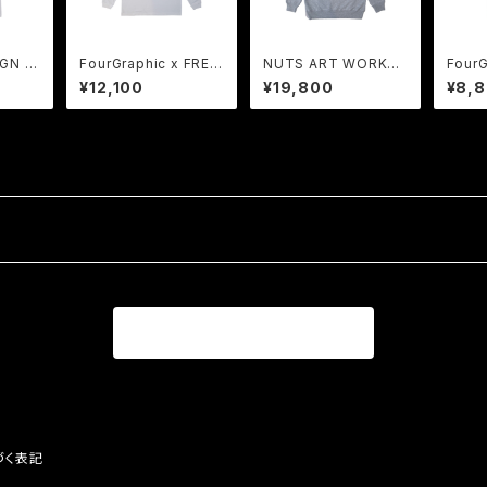
GN x
FourGraphic x FREA
NUTS ART WORKS
FourG
LABOR
K | COLLABORATIO
x FREAK | COLLABO
K | 
¥12,100
¥19,800
¥8,
H
N LONG SLEEVE Te
RATION Sweat Hoo
N Te
e WH
die HG
商品一覧に戻る
づく表記