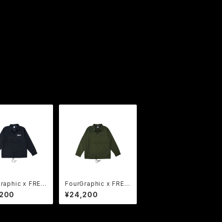
raphic x FREA
FourGraphic x FREA
COLLABORATIO
K | COLLABORATIO
,200
¥24,200
ket BK
N Jacket OD