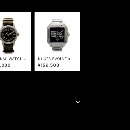
INAL WATCH -
NUKES EVOLVE x FR
ta canadensis
EAK | COLLABORATI
,000
¥159,500
ON WATCH 002