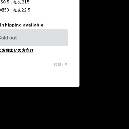
50.5 . 袖丈21.5
肩幅53 . 袖丈22.5
l shipping available
Sold out
にお住まいの方向け
通報する