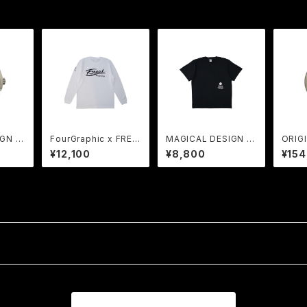
GN x
FourGraphic x FREA
MAGICAL DESIGN x
ORIG
LABOR
K | COLLABORATIO
FREAK | COLLABOR
baran
¥12,100
¥8,800
¥154
 40m
N LONG SLEEVE Te
ATION Tee BK
-
e WH