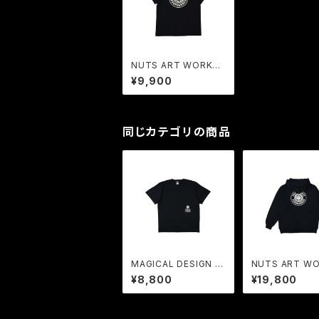
NUTS ART WORKS
x FREAK | COLLABO
¥9,900
RATION Tee BK
同じカテゴリの商品
MAGICAL DESIGN x
NUTS ART W
FREAK | COLLABOR
x FREAK | CO
¥8,800
¥19,800
ATION Tee BK
RATION Sweat
die BK