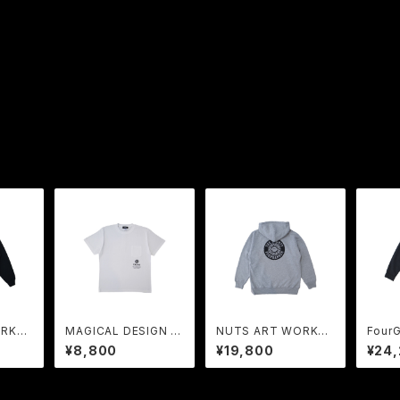
ORKS
MAGICAL DESIGN x
NUTS ART WORKS
FourG
LLABO
FREAK | COLLABOR
x FREAK | COLLABO
K | 
¥8,800
¥19,800
¥24
 Hoo
ATION Tee WH
RATION Sweat Hoo
N Jac
die HG