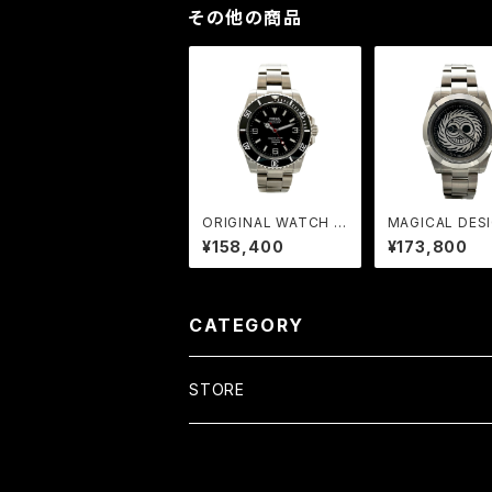
その他の商品
ORIGINAL WATCH -
MAGICAL DESI
Shearwater-
FREAK | COL
¥158,400
¥173,800
ATION WATCH
m SILVER
CATEGORY
STORE
WATCH